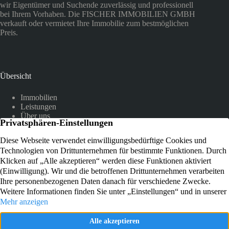
wir Eigentümer und Suchende zuverlässig und professionell
bei Ihrem Vorhaben. Die FISCHER IMMOBILIEN GMBH
verkauft oder vermietet Ihre Immobilie zum bestmöglichen
Preis.
Übersicht
Immobilien
Leistungen
Über uns
Referenzen
Kundenstimmen
Kontakt
Am Hammer 12
51503 Rösrath-Hoffnungsthal
+49 2205 9047441