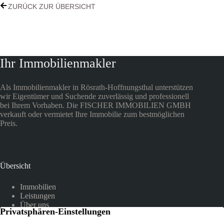
ZURÜCK ZUR ÜBERSICHT
Ihr Immobilienmakler
Als Immobilienmakler in Rösrath-Hoffnungsthal unterstützen
wir Eigentümer und Suchende zuverlässig und professionell
bei Ihrem Vorhaben. Die FISCHER IMMOBILIEN GMBH
verkauft oder vermietet Ihre Immobilie zum bestmöglichen
Preis.
Übersicht
Immobilien
Leistungen
Über uns
Referenzen
Kundenstimmen