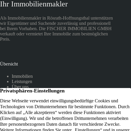
Ihr Immobilienmakler
Als Immobilienmakler in Rösrath-Hoffnungsthal unterstützen
wir Eigentümer und Suchende zuverlässig und professionell
bei Ihrem Vorhaben. Die FISCHER IMMOBILIEN GMBH
verkauft oder vermietet Ihre Immobilie zum bestmöglichen
Preis.
Übersicht
Immobilien
Leistungen
Über uns
Referenzen
Kundenstimmen
Kontakt
Am Hammer 12