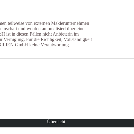
mmen teilweise von externen Maklerunternehmen
einschaft und werden automatisiert über eine
t in diesen Fällen nicht Anbieterin im
ur Verfügung. Für die Richtigkeit, Vollständigkeit
BILIEN GmbH keine Verantwortung.
e oder Garten
lienfreundliches Reihenhaus in ruhiger Lage auf Erbpachtgrundstück
Charmante 2-Zi
Übersicht