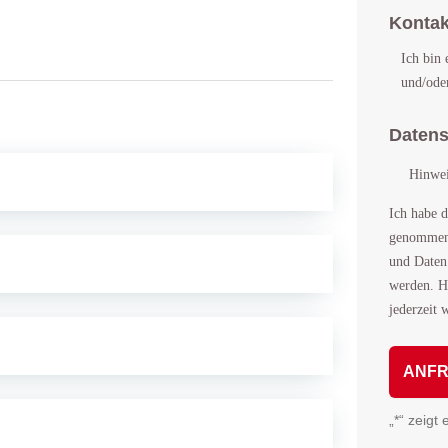
Konta
Ich bin 
und/ode
Datens
Hinwei
Ich habe 
genommen.
und Daten
werden. H
jederzeit 
A
„
*
“ zeigt 
l
t