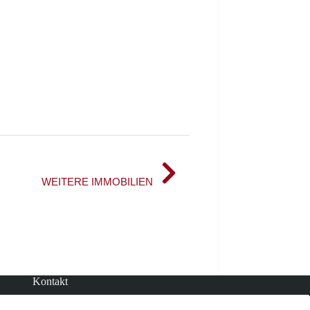
WEITERE IMMOBILIEN
mmer-Maisonette mit Ankleidezimmer, Balkon & viel Stauraum
Kontakt