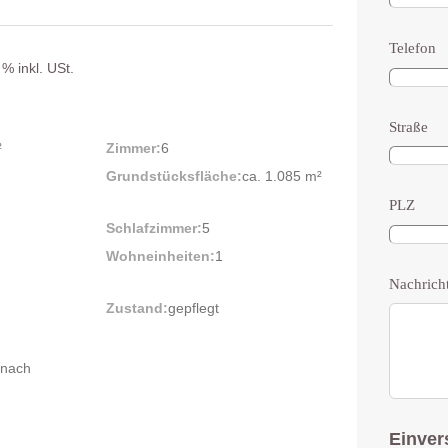
Telefon
% inkl. USt.
Straße
²
Zimmer:
6
Grundstücksfläche:
ca. 1.085 m²
PLZ
Schlafzimmer:
5
Wohneinheiten:
1
Nachrich
Zustand:
gepflegt
 nach
Einver