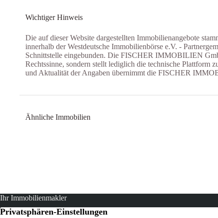
Wichtiger Hinweis
Die auf dieser Website dargestellten Immobilienangebote sta
innerhalb der Westdeutsche Immobilienbörse e.V. - Partnergem
Schnittstelle eingebunden. Die FISCHER IMMOBILIEN GmbH is
Rechtssinne, sondern stellt lediglich die technische Plattform z
und Aktualität der Angaben übernimmt die FISCHER IMMO
Ähnliche Immobilien
Neubau-Erstbezug! 2-3-Zimmer-Wohnungen mit Balkon/Terrass
Fami
Ihr Immobilienmakler