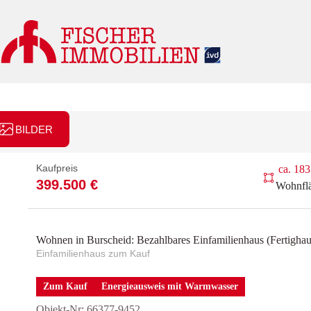
Zum
Inhalt
springen
BILDER
Kaufpreis
ca. 183
399.500 €
Wohnfl
Wohnen in Burscheid: Bezahlbares Einfamilienhaus (Fertigha
Einfamilienhaus zum Kauf
Zum Kauf
Energieausweis mit Warmwasser
Objekt-Nr: 66377-9452