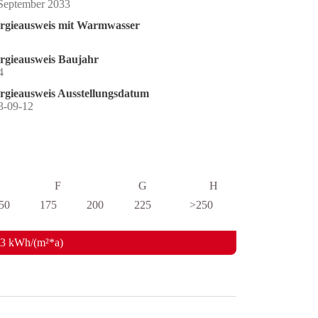
 September 2033
rgieausweis mit Warmwasser
rgieausweis Baujahr
4
rgieausweis Ausstellungsdatum
3-09-12
F
G
H
50
175
200
225
>250
93 kWh/(m²*a)