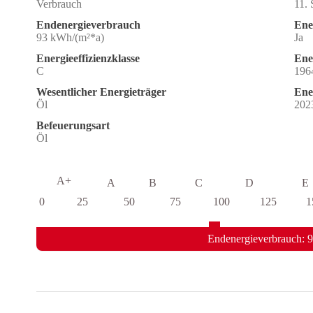
Verbrauch
11.
Endenergieverbrauch
Ene
93 kWh/(m²*a)
Ja
Energieeffizienzklasse
Ene
C
196
Wesentlicher Energieträger
Ene
Öl
202
Befeuerungsart
Öl
A+
A
B
C
D
E
0
25
50
75
100
125
1
Endenergieverbrauch: 