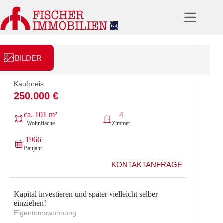
Zum
Inhalt
springen
BILDER
Kaufpreis
250.000 €
ca. 101 m²
4
Wohnfläche
Zimmer
1966
Baujahr
KONTAKTANFRAGE
Kapital investieren und später vielleicht selber
einziehen!
Eigentumswohnung