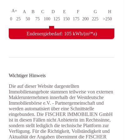
A+
A
B
C
D
E
F
G
H
0
25
50
75
100
125
150
175
200
225
>250
Endenergiebedarf: 105 kWh/(m²*a)
Wichtiger Hinweis
Die auf dieser Website dargestellten
Immobilienangebote stammen teilweise von externen
Maklerunternehmen innerhalb der Westdeutsche
Immobilienbörse e.V. - Partnergemeinschaft und
werden automatisiert über eine Schnittstelle
eingebunden. Die FISCHER IMMOBILIEN GmbH
ist in diesen Fällen nicht Anbieterin im Rechtssinne,
sondern stellt lediglich die technische Plattform zur
Verfügung. Für die Richtigkeit, Vollständigkeit und
Aktualität der Angaben übernimmt die FISCHER