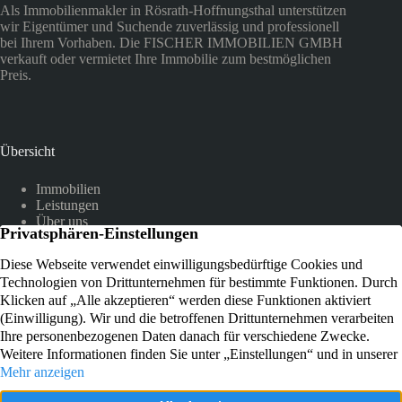
Als Immobilienmakler in Rösrath-Hoffnungsthal unterstützen
wir Eigentümer und Suchende zuverlässig und professionell
bei Ihrem Vorhaben. Die FISCHER IMMOBILIEN GMBH
verkauft oder vermietet Ihre Immobilie zum bestmöglichen
Preis.
Übersicht
Immobilien
Leistungen
Über uns
Referenzen
Kundenstimmen
Kontakt
Am Hammer 12
51503 Rösrath-Hoffnungsthal