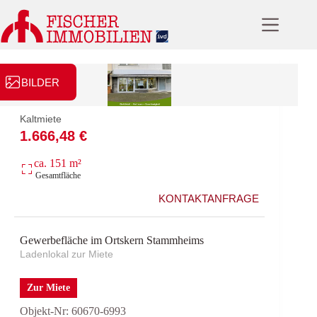
Zum
Inhalt
springen
BILDER
Kaltmiete
1.666,48 €
ca. 151 m²
Gesamtfläche
KONTAKTANFRAGE
Gewerbefläche im Ortskern Stammheims
Ladenlokal zur Miete
Zur Miete
Objekt-Nr: 60670-6993