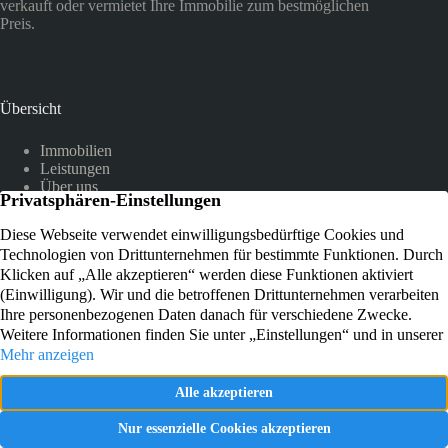
verkauft oder vermietet Ihre Immobilie zum bestmöglichen
Preis.
Übersicht
Immobilien
Leistungen
Über uns
Referenzen
Kundenstimmen
Kontakt
Am Hammer 12
51503 Rösrath-Hoffnungsthal
+49 2205 9047441
E-MAIL SENDEN