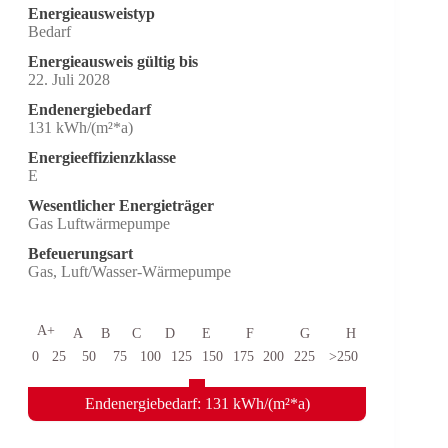
Energieausweistyp
Bedarf
Energieausweis gültig bis
22. Juli 2028
Endenergiebedarf
131 kWh/(m²*a)
Energieeffizienzklasse
E
Wesentlicher Energieträger
Gas Luftwärmepumpe
Befeuerungsart
Gas, Luft/Wasser-Wärmepumpe
A+
A
B
C
D
E
F
G
H
0
25
50
75
100
125
150
175
200
225
>250
Endenergiebedarf: 131 kWh/(m²*a)