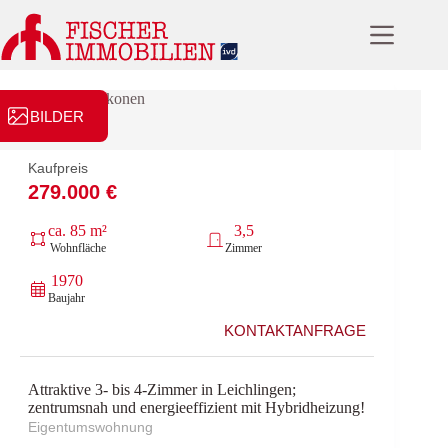
Zum
Inhalt
springen
BILDER
Kaufpreis
279.000 €
ca. 85 m²
3,5
Wohnfläche
Zimmer
1970
Baujahr
KONTAKTANFRAGE
Attraktive 3- bis 4-Zimmer in Leichlingen;
zentrumsnah und energieeffizient mit Hybridheizung!
Eigentumswohnung