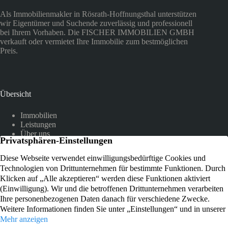
Als Immobilienmakler in Rösrath-Hoffnungsthal unterstützen
wir Eigentümer und Suchende zuverlässig und professionell
bei Ihrem Vorhaben. Die FISCHER IMMOBILIEN GMBH
verkauft oder vermietet Ihre Immobilie zum bestmöglichen
Preis.
Übersicht
Immobilien
Leistungen
Über uns
Referenzen
Kundenstimmen
Kontakt
Am Hammer 12
51503 Rösrath-Hoffnungsthal