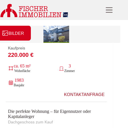
Zum
Inhalt
springen
BILDER
Kaufpreis
220.000 €
ca. 65 m²
3
Wohnfläche
Zimmer
1983
Baujahr
KONTAKTANFRAGE
Die perfekte Wohnung – für Eigennutzer oder
Kapitalanleger
Dachgeschoss zum Kauf