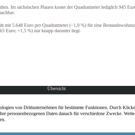
dten. Im sächsischen Plauen kostet der Quadratmeter lediglich 945 Eu
machbar.
hnitt mit 5.648 Euro pro Quadratmeter (−1,0 %) für eine Bestandswoh
3 Euro; +1,5 %) nur knapp darunter liegt.
Übersicht
entümer und
Immobilien
SCHER
Leistungen
stmöglichen
Über uns
Referenzen
Kundenstimmen