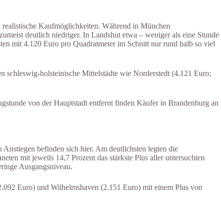
hin realistische Kaufmöglichkeiten. Während in München
umeist deutlich niedriger. In Landshut etwa – weniger als eine Stunde
n mit 4.120 Euro pro Quadratmeter im Schnitt nur rund halb so viel
 schleswig-holsteinische Mittelstädte wie Norderstedt (4.121 Euro;
Zugstunde von der Hauptstadt entfernt finden Käufer in Brandenburg an
n Anstiegen befinden sich hier. Am deutlichsten legten die
n mit jeweils 14,7 Prozent das stärkste Plus aller untersuchten
geringe Ausgangsniveau.
 (2.092 Euro) und Wilhelmshaven (2.151 Euro) mit einem Plus von