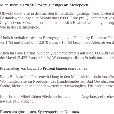
Mittelstädte bis zu 50 Prozent günstiger als Metropolen
Obwohl die Preise in den meisten Mittelstädten gestiegen sind, biete
Bestandswohnungen im Schnitt über 8.000 Euro pro Quadratmeter kosten
Zugfahrt von München entfernt – haben sich Bestandswohnungen entgeg
wie in der Isarmetropole.
Ähnlich verhält es sich im Einzugsgebiet von Hamburg: Bei einem Preis
+2,1 %) und Elmshorn (2.979 Euro; +1,6 %) bezahlbare Alternativen d
Auch im Falle Berlins, wo der Quadratmeterpreis auf die 5.000-Euro-M
der Havel (2.455 Euro; +3,0 %) Wohnungen, die im Schnitt nur rund hal
Preisanstieg von bis zu 15 Prozent binnen eines Jahres
Beim Blick auf die Preisentwicklung in den Mittelstädten sticht vor al
Wohnungspreise im Nordosten des Bundeslandes zu: Bad Oeynhausen (2.
Städte, bleiben aber dennoch weiterhin erschwinglich. Die hohen proz
In mehreren Mittelstädten Niedersachsens sind die Angebotspreise ebe
jeweils 14,3 Prozent.
Plauen am günstigsten, Spitzenpreise in Konstanz