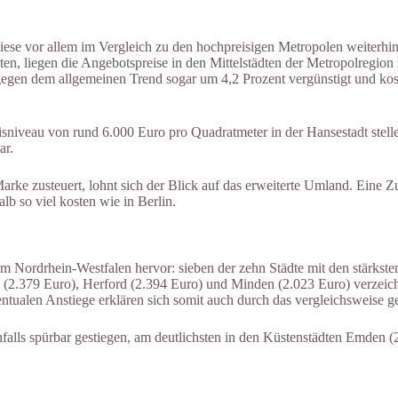
n diese vor allem im Vergleich zu den hochpreisigen Metropolen weiter
, liegen die Angebotspreise in den Mittelstädten der Metropolregion z
en dem allgemeinen Trend sogar um 4,2 Prozent vergünstigt und koste
niveau von rund 6.000 Euro pro Quadratmeter in der Hansestadt stellen
ar.
arke zusteuert, lohnt sich der Blick auf das erweiterte Umland. Eine 
b so viel kosten wie in Berlin.
lem Nordrhein-Westfalen hervor: sieben der zehn Städte mit den stärkste
379 Euro), Herford (2.394 Euro) und Minden (2.023 Euro) verzeichnete
entualen Anstiege erklären sich somit auch durch das vergleichsweise 
nfalls spürbar gestiegen, am deutlichsten in den Küstenstädten Emden