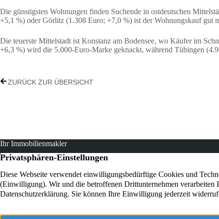
Die günstigsten Wohnungen finden Suchende in ostdeutschen Mittelstä
+5,1 %) oder Görlitz (1.308 Euro; +7,0 %) ist der Wohnungskauf gut 
Die teuerste Mittelstadt ist Konstanz am Bodensee, wo Käufer im Sc
+6,3 %) wird die 5.000-Euro-Marke geknackt, während Tübingen (4.96
ZURÜCK ZUR ÜBERSICHT
Ihr Immobilienmakler
Als Immobilienmakler in Rösrath-Hoffnungsthal unterstützen wir Eig
Suchende zuverlässig und professionell bei Ihrem Vorhaben. Die FI
IMMOBILIEN GMBH verkauft oder vermietet Ihre Immobilie zum be
Preis.