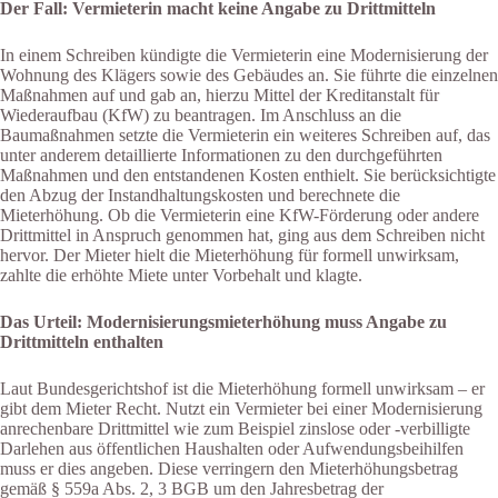
Der Fall: Vermieterin macht keine Angabe zu Drittmitteln
In einem Schreiben kündigte die Vermieterin eine Modernisierung der
Wohnung des Klägers sowie des Gebäudes an. Sie führte die einzelnen
Maßnahmen auf und gab an, hierzu Mittel der Kreditanstalt für
Wiederaufbau (KfW) zu beantragen. Im Anschluss an die
Baumaßnahmen setzte die Vermieterin ein weiteres Schreiben auf, das
unter anderem detaillierte Informationen zu den durchgeführten
Maßnahmen und den entstandenen Kosten enthielt. Sie berücksichtigte
den Abzug der Instandhaltungskosten und berechnete die
Mieterhöhung. Ob die Vermieterin eine KfW-Förderung oder andere
Drittmittel in Anspruch genommen hat, ging aus dem Schreiben nicht
hervor. Der Mieter hielt die Mieterhöhung für formell unwirksam,
zahlte die erhöhte Miete unter Vorbehalt und klagte.
Das Urteil: Modernisierungsmieterhöhung muss Angabe zu
Drittmitteln enthalten
Laut Bundesgerichtshof ist die Mieterhöhung formell unwirksam – er
gibt dem Mieter Recht. Nutzt ein Vermieter bei einer Modernisierung
anrechenbare Drittmittel wie zum Beispiel zinslose oder -verbilligte
Darlehen aus öffentlichen Haushalten oder Aufwendungsbeihilfen
muss er dies angeben. Diese verringern den Mieterhöhungsbetrag
gemäß § 559a Abs. 2, 3 BGB um den Jahresbetrag der