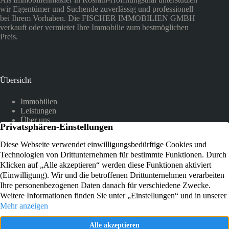
wir Eigentümer und Suchende zuverlässig und professionell
bei Ihrem Vorhaben. Die FISCHER IMMOBILIEN GMBH
verkauft oder vermietet Ihre Immobilie zum bestmöglichen
Preis.
Übersicht
Immobilien
Leistungen
Über uns
Referenzen
Kundenstimmen
Kontakt
Am Hammer 12
51503 Rösrath-Hoffnungsthal