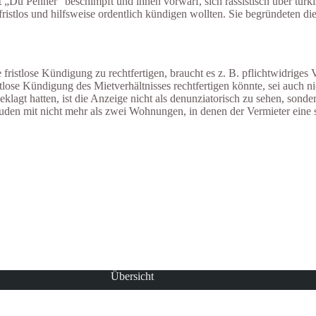
„Du Penner“ beschimpft und ihnen vorwarf, sich rassistisch über türki
istlos und hilfsweise ordentlich kündigen wollten. Sie begründeten dies 
tlose Kündigung zu rechtfertigen, braucht es z. B. pflichtwidriges Ver
stlose Kündigung des Mietverhältnisses rechtfertigen könnte, sei auch ni
agt hatten, ist die Anzeige nicht als denunziatorisch zu sehen, sondern
n mit nicht mehr als zwei Wohnungen, in denen der Vermieter eine selb
Übersicht