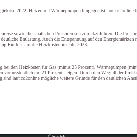
rgiekrise 2022. Heizen mit Wärmepumpen hingegen ist laut co2online bere
epreise sowie die staatlichen Preisbremsen zurückzuführen. Die Preisb
e deutliche Entlastung. Auch die Entspannung auf den Energiemärkten 
ig Einfluss auf die Heizkosten im Jahr 2023.
tung bei den Heizkosten für Gas (minus 25 Prozent), Wärmepumpen (minu
n voraussichtlich um 21 Prozent steigen. Durch den Wegfall der Preis
g sind laut co2online mögliche weitere Gründe für den deutlichen Anst
Übersicht