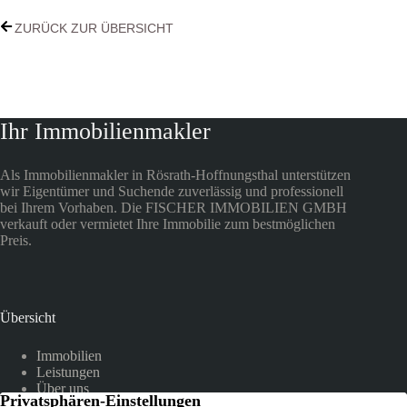
ZURÜCK ZUR ÜBERSICHT
Ihr Immobilienmakler
Als Immobilienmakler in Rösrath-Hoffnungsthal unterstützen
wir Eigentümer und Suchende zuverlässig und professionell
bei Ihrem Vorhaben. Die FISCHER IMMOBILIEN GMBH
verkauft oder vermietet Ihre Immobilie zum bestmöglichen
Preis.
Übersicht
Immobilien
Leistungen
Über uns
Referenzen